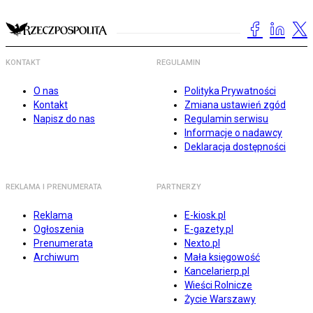
KONTAKT
REGULAMIN
O nas
Polityka Prywatności
Kontakt
Zmiana ustawień zgód
Napisz do nas
Regulamin serwisu
Informacje o nadawcy
Deklaracja dostępności
REKLAMA I PRENUMERATA
PARTNERZY
Reklama
E-kiosk.pl
Ogłoszenia
E-gazety.pl
Prenumerata
Nexto.pl
Archiwum
Mała księgowość
Kancelarierp.pl
Wieści Rolnicze
Życie Warszawy