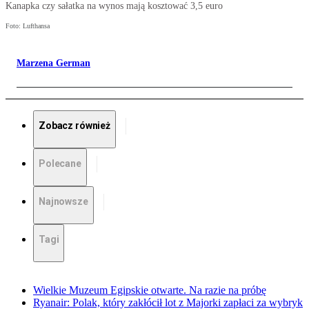
Kanapka czy sałatka na wynos mają kosztować 3,5 euro
Foto: Lufthansa
Marzena German
Zobacz również
Polecane
Najnowsze
Tagi
Wielkie Muzeum Egipskie otwarte. Na razie na próbę
Ryanair: Polak, który zakłócił lot z Majorki zapłaci za wybryk