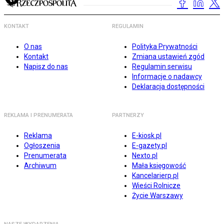
KONTAKT
REGULAMIN
O nas
Polityka Prywatności
Kontakt
Zmiana ustawień zgód
Napisz do nas
Regulamin serwisu
Informacje o nadawcy
Deklaracja dostępności
REKLAMA I PRENUMERATA
PARTNERZY
Reklama
E-kiosk.pl
Ogłoszenia
E-gazety.pl
Prenumerata
Nexto.pl
Archiwum
Mała księgowość
Kancelarierp.pl
Wieści Rolnicze
Życie Warszawy