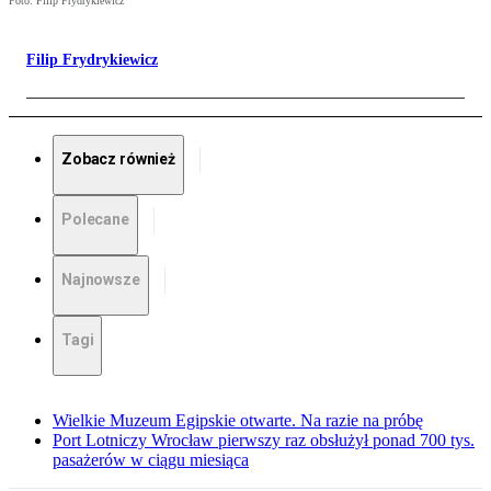
Foto: Filip Frydrykiewicz
Filip Frydrykiewicz
Zobacz również
Polecane
Najnowsze
Tagi
Wielkie Muzeum Egipskie otwarte. Na razie na próbę
Port Lotniczy Wrocław pierwszy raz obsłużył ponad 700 tys.
pasażerów w ciągu miesiąca