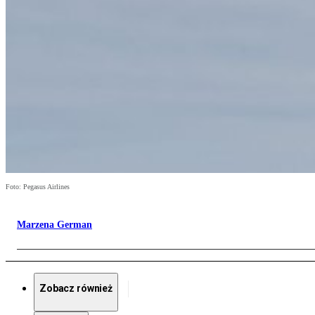
Foto: Pegasus Airlines
Marzena German
Zobacz również