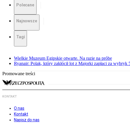
Polecane
Najnowsze
Tagi
Wielkie Muzeum Egipskie otwarte. Na razie na próbę
Ryanair: Polak, który zakłócił lot z Majorki zapłaci za wybryk
Promowane treści
KONTAKT
O nas
Kontakt
Napisz do nas