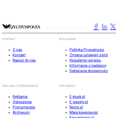
KONTAKT
REGULAMIN
O nas
Polityka Prywatności
Kontakt
Zmiana ustawień zgód
Napisz do nas
Regulamin serwisu
Informacje o nadawcy
Deklaracja dostępności
REKLAMA I PRENUMERATA
PARTNERZY
Reklama
E-kiosk.pl
Ogłoszenia
E-gazety.pl
Prenumerata
Nexto.pl
Archiwum
Mała księgowość
Kancelarierp.pl