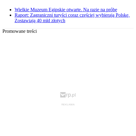
Wielkie Muzeum Egipskie otwarte. Na razie na próbę
Raport: Zagraniczni turyści coraz częściej wybierają Polskę.
Zostawiają 40 mld złotych
Promowane treści