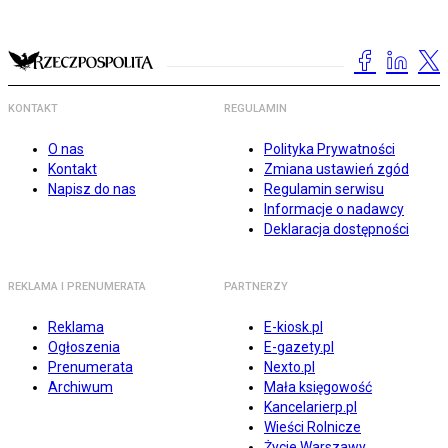
KONTAKT
REGULAMIN
O nas
Polityka Prywatności
Kontakt
Zmiana ustawień zgód
Napisz do nas
Regulamin serwisu
Informacje o nadawcy
Deklaracja dostępności
REKLAMA I PRENUMERATA
PARTNERZY
Reklama
E-kiosk.pl
Ogłoszenia
E-gazety.pl
Prenumerata
Nexto.pl
Archiwum
Mała księgowość
Kancelarierp.pl
Wieści Rolnicze
Życie Warszawy