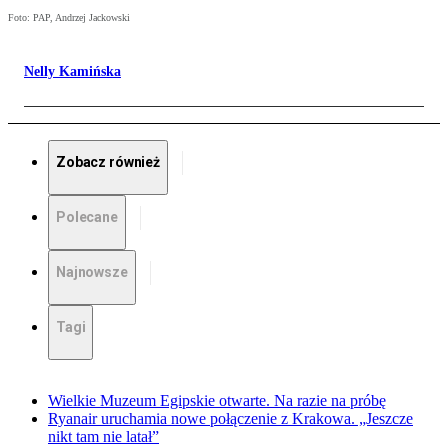
Foto: PAP, Andrzej Jackowski
Nelly Kamińska
Zobacz również
Polecane
Najnowsze
Tagi
Wielkie Muzeum Egipskie otwarte. Na razie na próbę
Ryanair uruchamia nowe połączenie z Krakowa. „Jeszcze
nikt tam nie latał”