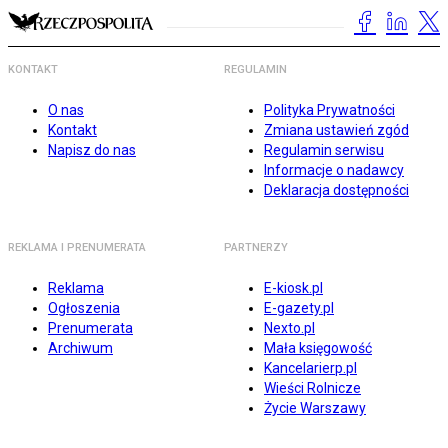
KONTAKT
REGULAMIN
O nas
Polityka Prywatności
Kontakt
Zmiana ustawień zgód
Napisz do nas
Regulamin serwisu
Informacje o nadawcy
Deklaracja dostępności
REKLAMA I PRENUMERATA
PARTNERZY
Reklama
E-kiosk.pl
Ogłoszenia
E-gazety.pl
Prenumerata
Nexto.pl
Archiwum
Mała księgowość
Kancelarierp.pl
Wieści Rolnicze
Życie Warszawy