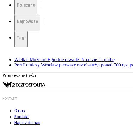
Polecane
Najnowsze
Tagi
Wielkie Muzeum Egipskie otwarte. Na razie na próbę
Port Lotniczy Wrocław pierwszy raz obsłużył ponad 700 tys. 
Promowane treści
KONTAKT
O nas
Kontakt
Napisz do nas