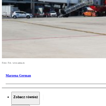
Foto: Fot. www.aena.es
Marzena German
Zobacz również