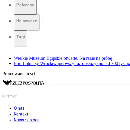
Polecane
Najnowsze
Tagi
Wielkie Muzeum Egipskie otwarte. Na razie na próbę
Port Lotniczy Wrocław pierwszy raz obsłużył ponad 700 tys. 
Promowane treści
KONTAKT
O nas
Kontakt
Napisz do nas