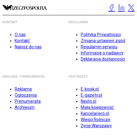
KONTAKT
REGULAMIN
O nas
Polityka Prywatności
Kontakt
Zmiana ustawień zgód
Napisz do nas
Regulamin serwisu
Informacje o nadawcy
Deklaracja dostępności
REKLAMA I PRENUMERATA
PARTNERZY
Reklama
E-kiosk.pl
Ogłoszenia
E-gazety.pl
Prenumerata
Nexto.pl
Archiwum
Mała księgowość
Kancelarierp.pl
Wieści Rolnicze
Życie Warszawy