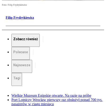
Foto: Filip Frydrykiewicz
Filip Frydrykiewicz
Zobacz również
Polecane
Najnowsze
Tagi
Wielkie Muzeum Egipskie otwarte. Na razie na próbę
Port Lotniczy Wrocław pierwszy raz obsłużył ponad 700 tys.
pasażerów w ciągu miesiąca