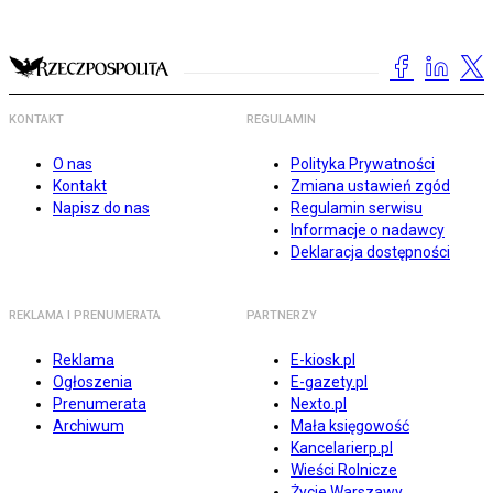
KONTAKT
REGULAMIN
O nas
Polityka Prywatności
Kontakt
Zmiana ustawień zgód
Napisz do nas
Regulamin serwisu
Informacje o nadawcy
Deklaracja dostępności
REKLAMA I PRENUMERATA
PARTNERZY
Reklama
E-kiosk.pl
Ogłoszenia
E-gazety.pl
Prenumerata
Nexto.pl
Archiwum
Mała księgowość
Kancelarierp.pl
Wieści Rolnicze
Życie Warszawy