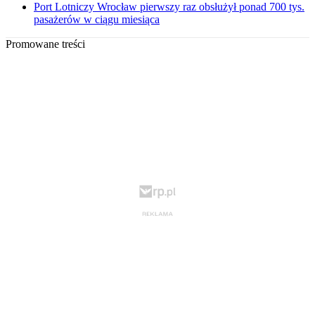
Port Lotniczy Wrocław pierwszy raz obsłużył ponad 700 tys.
pasażerów w ciągu miesiąca
Promowane treści