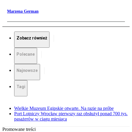
Marzena German
Zobacz również
Polecane
Najnowsze
Tagi
Wielkie Muzeum Egipskie otwarte. Na razie na próbę
Port Lotniczy Wrocław pierwszy raz obsłużył ponad 700 tys.
pasażerów w ciągu miesiąca
Promowane treści