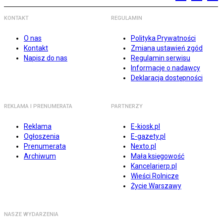
KONTAKT
REGULAMIN
O nas
Polityka Prywatności
Kontakt
Zmiana ustawień zgód
Napisz do nas
Regulamin serwisu
Informacje o nadawcy
Deklaracja dostępności
REKLAMA I PRENUMERATA
PARTNERZY
Reklama
E-kiosk.pl
Ogłoszenia
E-gazety.pl
Prenumerata
Nexto.pl
Archiwum
Mała księgowość
Kancelarierp.pl
Wieści Rolnicze
Życie Warszawy
NASZE WYDARZENIA