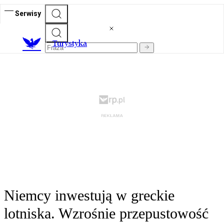
Serwisy
T
urystyka
Niemcy inwestują w greckie
lotniska. Wzrośnie przepustowość