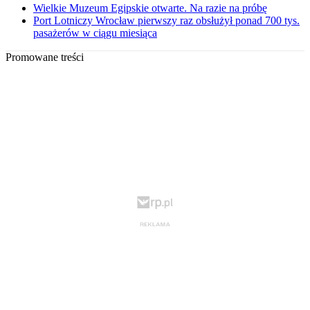
Wielkie Muzeum Egipskie otwarte. Na razie na próbę
Port Lotniczy Wrocław pierwszy raz obsłużył ponad 700 tys.
pasażerów w ciągu miesiąca
Promowane treści