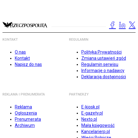
KONTAKT
REGULAMIN
O nas
Polityka Prywatności
Kontakt
Zmiana ustawień zgód
Napisz do nas
Regulamin serwisu
Informacje o nadawcy
Deklaracja dostępności
REKLAMA I PRENUMERATA
PARTNERZY
Reklama
E-kiosk.pl
Ogłoszenia
E-gazety.pl
Prenumerata
Nexto.pl
Archiwum
Mała księgowość
Kancelarierp.pl
Wieści Rolnicze