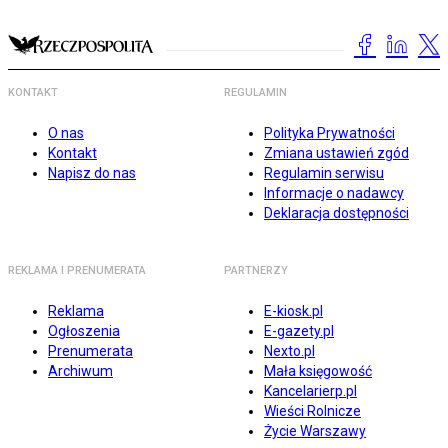
KONTAKT
REGULAMIN
O nas
Polityka Prywatności
Kontakt
Zmiana ustawień zgód
Napisz do nas
Regulamin serwisu
Informacje o nadawcy
Deklaracja dostępności
REKLAMA I PRENUMERATA
PARTNERZY
Reklama
E-kiosk.pl
Ogłoszenia
E-gazety.pl
Prenumerata
Nexto.pl
Archiwum
Mała księgowość
Kancelarierp.pl
Wieści Rolnicze
Życie Warszawy