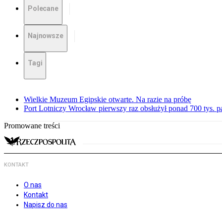
Polecane
Najnowsze
Tagi
Wielkie Muzeum Egipskie otwarte. Na razie na próbę
Port Lotniczy Wrocław pierwszy raz obsłużył ponad 700 tys. 
Promowane treści
KONTAKT
O nas
Kontakt
Napisz do nas