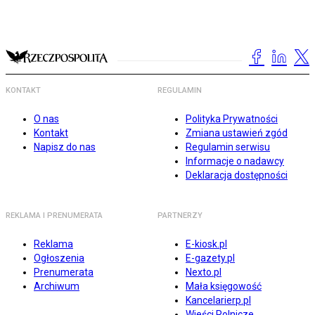
KONTAKT
REGULAMIN
O nas
Polityka Prywatności
Kontakt
Zmiana ustawień zgód
Napisz do nas
Regulamin serwisu
Informacje o nadawcy
Deklaracja dostępności
REKLAMA I PRENUMERATA
PARTNERZY
Reklama
E-kiosk.pl
Ogłoszenia
E-gazety.pl
Prenumerata
Nexto.pl
Archiwum
Mała księgowość
Kancelarierp.pl
Wieści Rolnicze