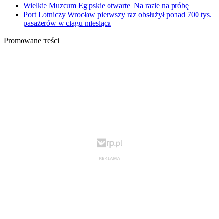
Wielkie Muzeum Egipskie otwarte. Na razie na próbę
Port Lotniczy Wrocław pierwszy raz obsłużył ponad 700 tys.
pasażerów w ciągu miesiąca
Promowane treści