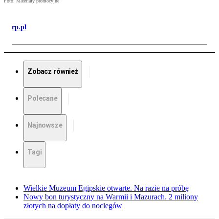
Foto: Materiały promocyjne
rp.pl
Zobacz również
Polecane
Najnowsze
Tagi
Wielkie Muzeum Egipskie otwarte. Na razie na próbę
Nowy bon turystyczny na Warmii i Mazurach. 2 miliony
złotych na dopłaty do noclegów