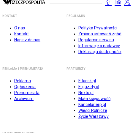
KONTAKT
REGULAMIN
O nas
Polityka Prywatności
Kontakt
Zmiana ustawień zgód
Napisz do nas
Regulamin serwisu
Informacje o nadawcy
Deklaracja dostępności
REKLAMA I PRENUMERATA
PARTNERZY
Reklama
E-kiosk.pl
Ogłoszenia
E-gazety.pl
Prenumerata
Nexto.pl
Archiwum
Mała księgowość
Kancelarierp.pl
Wieści Rolnicze
Życie Warszawy