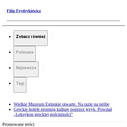
Filip Frydrykiewicz
Zobacz również
Polecane
Najnowsze
Tagi
Wielkie Muzeum Egipskie otwarte. Na razie na próbę
Greckie hotele promują kulturę poprzez język. Powstał
„Leksykon greckiej gościnności”
Promowane treści