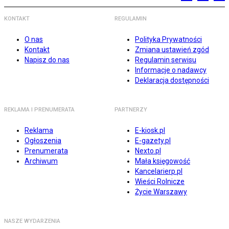
KONTAKT
REGULAMIN
O nas
Polityka Prywatności
Kontakt
Zmiana ustawień zgód
Napisz do nas
Regulamin serwisu
Informacje o nadawcy
Deklaracja dostępności
REKLAMA I PRENUMERATA
PARTNERZY
Reklama
E-kiosk.pl
Ogłoszenia
E-gazety.pl
Prenumerata
Nexto.pl
Archiwum
Mała księgowość
Kancelarierp.pl
Wieści Rolnicze
Życie Warszawy
NASZE WYDARZENIA