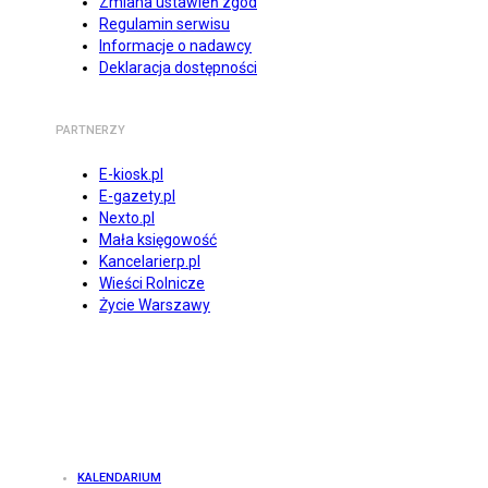
Zmiana ustawień zgód
Regulamin serwisu
Informacje o nadawcy
Deklaracja dostępności
PARTNERZY
E-kiosk.pl
E-gazety.pl
Nexto.pl
Mała księgowość
Kancelarierp.pl
Wieści Rolnicze
Życie Warszawy
KALENDARIUM