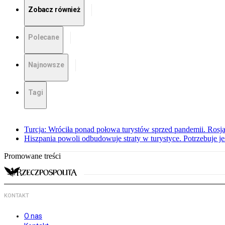
Zobacz również
Polecane
Najnowsze
Tagi
Turcja: Wróciła ponad połowa turystów sprzed pandemii. Rosj
Hiszpania powoli odbudowuje straty w turystyce. Potrzebuje j
Promowane treści
KONTAKT
O nas