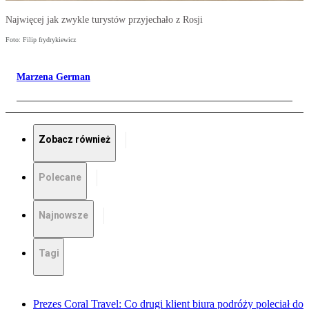
Najwięcej jak zwykle turystów przyjechało z Rosji
Foto: Filip frydrykiewicz
Marzena German
Zobacz również
Polecane
Najnowsze
Tagi
Prezes Coral Travel: Co drugi klient biura podróży poleciał do