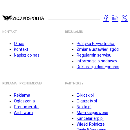
KONTAKT
REGULAMIN
O nas
Polityka Prywatności
Kontakt
Zmiana ustawień zgód
Napisz do nas
Regulamin serwisu
Informacje o nadawcy
Deklaracja dostępności
REKLAMA I PRENUMERATA
PARTNERZY
Reklama
E-kiosk.pl
Ogłoszenia
E-gazety.pl
Prenumerata
Nexto.pl
Archiwum
Mała księgowość
Kancelarierp.pl
Wieści Rolnicze