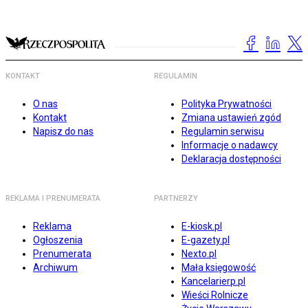
KONTAKT
REGULAMIN
O nas
Polityka Prywatności
Kontakt
Zmiana ustawień zgód
Napisz do nas
Regulamin serwisu
Informacje o nadawcy
Deklaracja dostępności
REKLAMA I PRENUMERATA
PARTNERZY
Reklama
E-kiosk.pl
Ogłoszenia
E-gazety.pl
Prenumerata
Nexto.pl
Archiwum
Mała księgowość
Kancelarierp.pl
Wieści Rolnicze