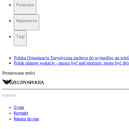
Polecane
Najnowsze
Tagi
Polska Organizacja Turystyczna zachęca do wyjazdów na wieś
Polak planuje wakacje - muszą być nad morzem, mogą być dro
Promowane treści
KONTAKT
O nas
Kontakt
Napisz do nas