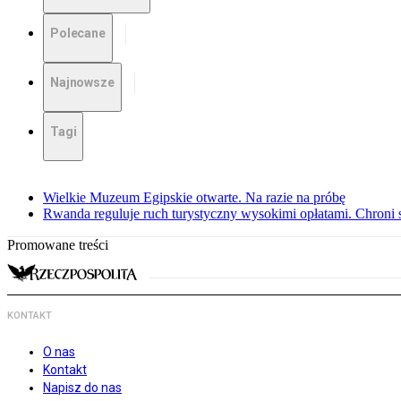
Polecane
Najnowsze
Tagi
Wielkie Muzeum Egipskie otwarte. Na razie na próbę
Rwanda reguluje ruch turystyczny wysokimi opłatami. Chroni 
Promowane treści
KONTAKT
O nas
Kontakt
Napisz do nas