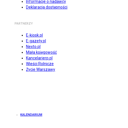
Informacje o nadawcy
Deklaracja dostępności
PARTNERZY
E-kiosk.pl
E-gazety.pl
Nexto.pl
Mała księgowość
Kancelarierp.pl
Wieści Rolnicze
Życie Warszawy
KALENDARIUM