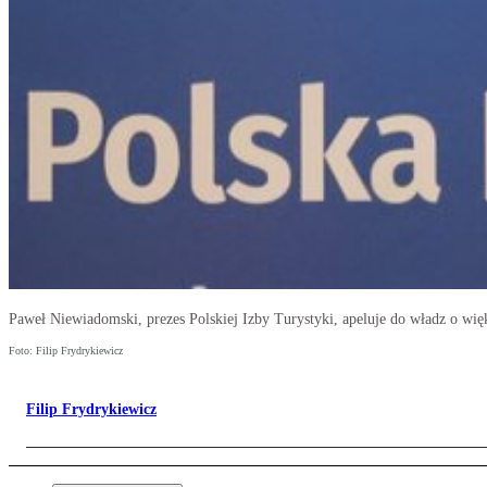
Paweł Niewiadomski, prezes Polskiej Izby Turystyki, apeluje do władz o wię
Foto: Filip Frydrykiewicz
Filip Frydrykiewicz