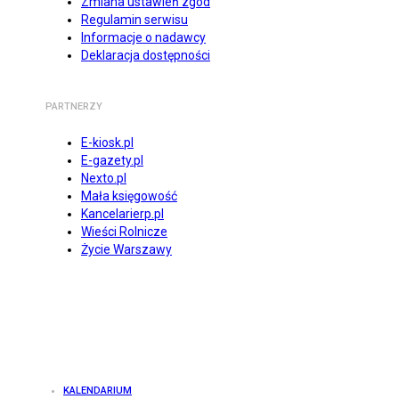
Zmiana ustawień zgód
Regulamin serwisu
Informacje o nadawcy
Deklaracja dostępności
PARTNERZY
E-kiosk.pl
E-gazety.pl
Nexto.pl
Mała księgowość
Kancelarierp.pl
Wieści Rolnicze
Życie Warszawy
KALENDARIUM