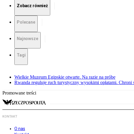
Zobacz również
Polecane
Najnowsze
Tagi
Wielkie Muzeum Egipskie otwarte. Na razie na próbę
Rwanda reguluje ruch turystyczny wysokimi opłatami. Chroni 
Promowane treści
KONTAKT
O nas