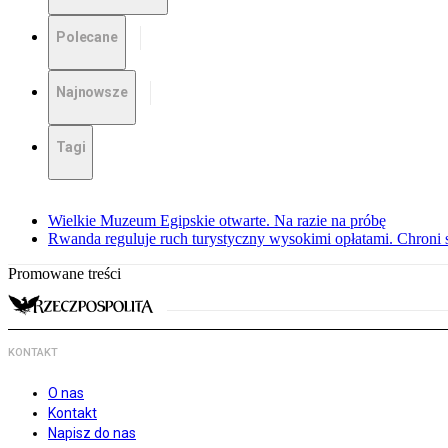
Polecane
Najnowsze
Tagi
Wielkie Muzeum Egipskie otwarte. Na razie na próbę
Rwanda reguluje ruch turystyczny wysokimi opłatami. Chroni 
Promowane treści
KONTAKT
O nas
Kontakt
Napisz do nas