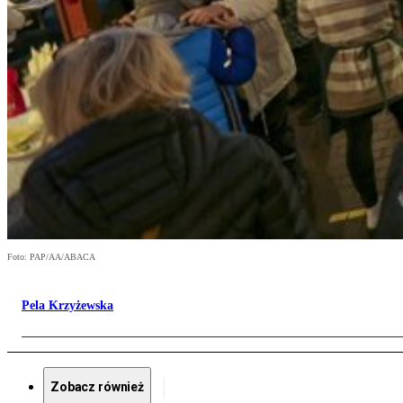
Foto: PAP/AA/ABACA
Pela Krzyżewska
Zobacz również