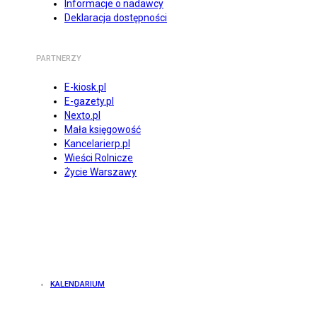
Informacje o nadawcy
Deklaracja dostępności
PARTNERZY
E-kiosk.pl
E-gazety.pl
Nexto.pl
Mała księgowość
Kancelarierp.pl
Wieści Rolnicze
Życie Warszawy
KALENDARIUM