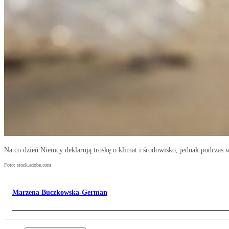
Na co dzień Niemcy deklarują troskę o klimat i środowisko, jednak podczas w
Foto: stock.adobe.com
Marzena Buczkowska-German