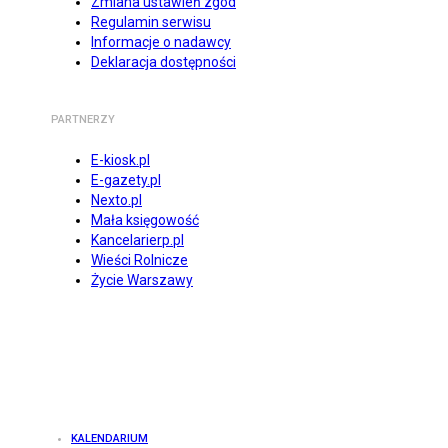
Zmiana ustawień zgód
Regulamin serwisu
Informacje o nadawcy
Deklaracja dostępności
PARTNERZY
E-kiosk.pl
E-gazety.pl
Nexto.pl
Mała księgowość
Kancelarierp.pl
Wieści Rolnicze
Życie Warszawy
KALENDARIUM