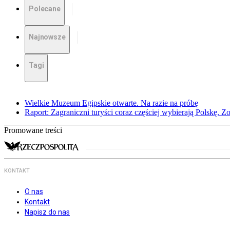
Polecane
Najnowsze
Tagi
Wielkie Muzeum Egipskie otwarte. Na razie na próbę
Raport: Zagraniczni turyści coraz częściej wybierają Polskę. Z
Promowane treści
KONTAKT
O nas
Kontakt
Napisz do nas