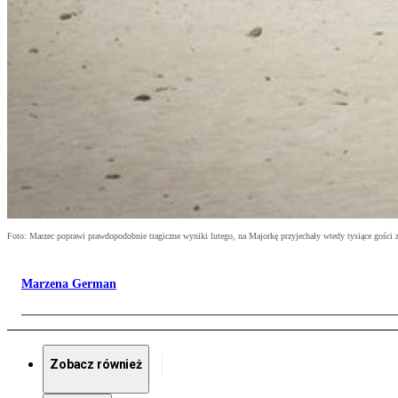
Foto: Marzec poprawi prawdopodobnie tragiczne wyniki lutego, na Majorkę przyjechały wtedy tysiące gości 
Marzena German
Zobacz również