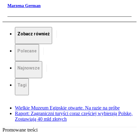
Marzena German
Zobacz również
Polecane
Najnowsze
Tagi
Wielkie Muzeum Egipskie otwarte. Na razie na próbę
Raport: Zagraniczni turyści coraz częściej wybierają Polskę.
Zostawiają 40 mld złotych
Promowane treści