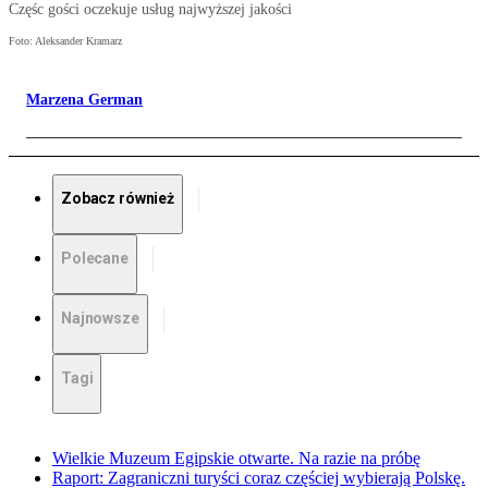
Częśc gości oczekuje usług najwyższej jakości
Foto: Aleksander Kramarz
Marzena German
Zobacz również
Polecane
Najnowsze
Tagi
Wielkie Muzeum Egipskie otwarte. Na razie na próbę
Raport: Zagraniczni turyści coraz częściej wybierają Polskę.