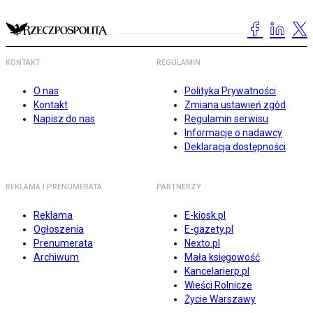
KONTAKT
REGULAMIN
O nas
Polityka Prywatności
Kontakt
Zmiana ustawień zgód
Napisz do nas
Regulamin serwisu
Informacje o nadawcy
Deklaracja dostępności
REKLAMA I PRENUMERATA
PARTNERZY
Reklama
E-kiosk.pl
Ogłoszenia
E-gazety.pl
Prenumerata
Nexto.pl
Archiwum
Mała księgowość
Kancelarierp.pl
Wieści Rolnicze
Życie Warszawy