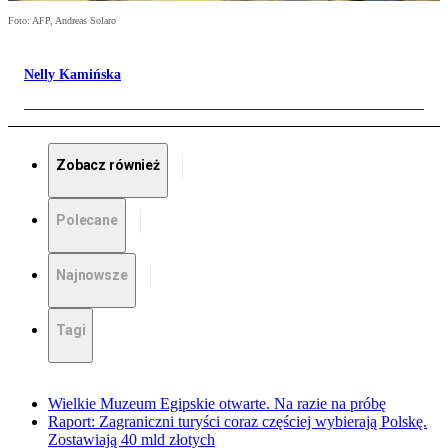
Foto: AFP, Andreas Solaro
Nelly Kamińska
Zobacz również
Polecane
Najnowsze
Tagi
Wielkie Muzeum Egipskie otwarte. Na razie na próbę
Raport: Zagraniczni turyści coraz częściej wybierają Polskę.
Zostawiają 40 mld złotych