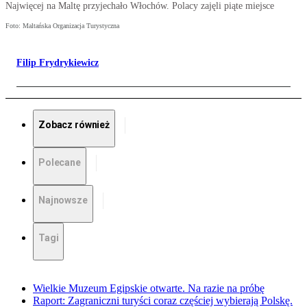
Najwięcej na Maltę przyjechało Włochów. Polacy zajęli piąte miejsce
Foto: Maltańska Organizacja Turystyczna
Filip Frydrykiewicz
Zobacz również
Polecane
Najnowsze
Tagi
Wielkie Muzeum Egipskie otwarte. Na razie na próbę
Raport: Zagraniczni turyści coraz częściej wybierają Polskę.