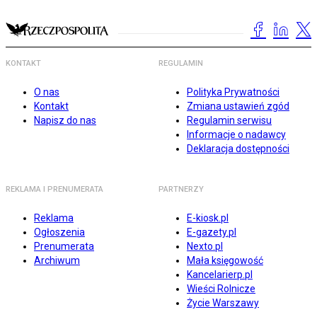
KONTAKT
REGULAMIN
O nas
Polityka Prywatności
Kontakt
Zmiana ustawień zgód
Napisz do nas
Regulamin serwisu
Informacje o nadawcy
Deklaracja dostępności
REKLAMA I PRENUMERATA
PARTNERZY
Reklama
E-kiosk.pl
Ogłoszenia
E-gazety.pl
Prenumerata
Nexto.pl
Archiwum
Mała księgowość
Kancelarierp.pl
Wieści Rolnicze
Życie Warszawy