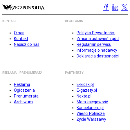
KONTAKT
REGULAMIN
O nas
Polityka Prywatności
Kontakt
Zmiana ustawień zgód
Napisz do nas
Regulamin serwisu
Informacje o nadawcy
Deklaracja dostępności
REKLAMA I PRENUMERATA
PARTNERZY
Reklama
E-kiosk.pl
Ogłoszenia
E-gazety.pl
Prenumerata
Nexto.pl
Archiwum
Mała księgowość
Kancelarierp.pl
Wieści Rolnicze
Życie Warszawy