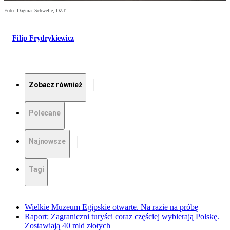
Foto: Dagmar Schwelle, DZT
Filip Frydrykiewicz
Zobacz również
Polecane
Najnowsze
Tagi
Wielkie Muzeum Egipskie otwarte. Na razie na próbę
Raport: Zagraniczni turyści coraz częściej wybierają Polskę.
Zostawiają 40 mld złotych