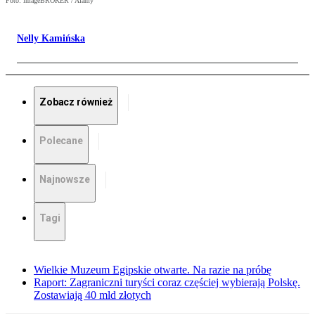
Foto: imageBROKER / Alamy
Nelly Kamińska
Zobacz również
Polecane
Najnowsze
Tagi
Wielkie Muzeum Egipskie otwarte. Na razie na próbę
Raport: Zagraniczni turyści coraz częściej wybierają Polskę.
Zostawiają 40 mld złotych