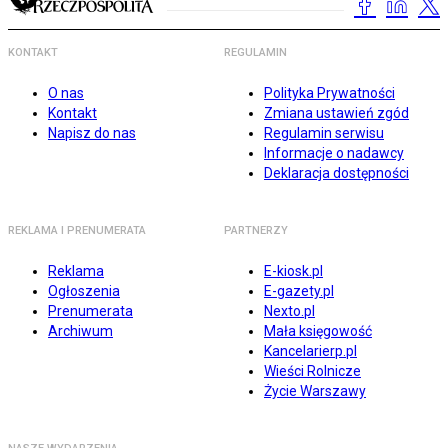
KONTAKT
REGULAMIN
O nas
Polityka Prywatności
Kontakt
Zmiana ustawień zgód
Napisz do nas
Regulamin serwisu
Informacje o nadawcy
Deklaracja dostępności
REKLAMA I PRENUMERATA
PARTNERZY
Reklama
E-kiosk.pl
Ogłoszenia
E-gazety.pl
Prenumerata
Nexto.pl
Archiwum
Mała księgowość
Kancelarierp.pl
Wieści Rolnicze
Życie Warszawy