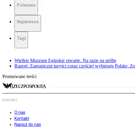
Polecane
Najnowsze
Tagi
Wielkie Muzeum Egipskie otwarte. Na razie na próbę
Raport: Zagraniczni turyści coraz częściej wybierają Polskę. Z
Promowane treści
KONTAKT
O nas
Kontakt
Napisz do nas