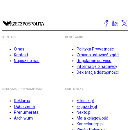
KONTAKT
REGULAMIN
O nas
Polityka Prywatności
Kontakt
Zmiana ustawień zgód
Napisz do nas
Regulamin serwisu
Informacje o nadawcy
Deklaracja dostępności
REKLAMA I PRENUMERATA
PARTNERZY
Reklama
E-kiosk.pl
Ogłoszenia
E-gazety.pl
Prenumerata
Nexto.pl
Archiwum
Mała księgowość
Kancelarierp.pl
Wieści Rolnicze