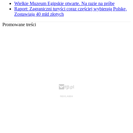
Wielkie Muzeum Egipskie otwarte. Na razie na próbę
Raport: Zagraniczni turyści coraz częściej wybierają Polskę.
Zostawiają 40 mld złotych
Promowane treści