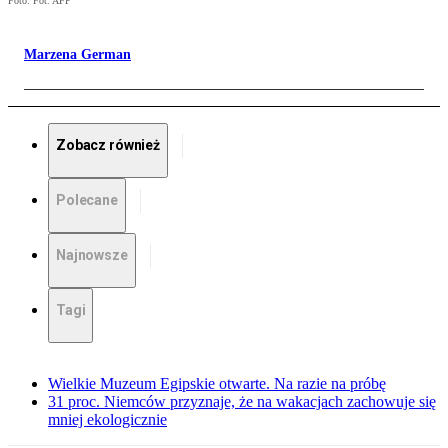
Foto: Fot. AFP
Marzena German
Zobacz również
Polecane
Najnowsze
Tagi
Wielkie Muzeum Egipskie otwarte. Na razie na próbę
31 proc. Niemców przyznaje, że na wakacjach zachowuje się
mniej ekologicznie