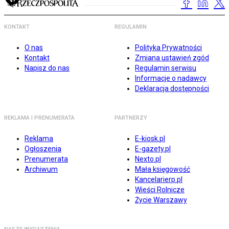
KONTAKT
REGULAMIN
O nas
Polityka Prywatności
Kontakt
Zmiana ustawień zgód
Napisz do nas
Regulamin serwisu
Informacje o nadawcy
Deklaracja dostępności
REKLAMA I PRENUMERATA
PARTNERZY
Reklama
E-kiosk.pl
Ogłoszenia
E-gazety.pl
Prenumerata
Nexto.pl
Archiwum
Mała księgowość
Kancelarierp.pl
Wieści Rolnicze
Życie Warszawy