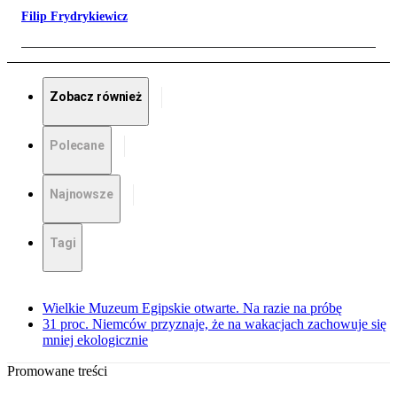
Filip Frydrykiewicz
Zobacz również
Polecane
Najnowsze
Tagi
Wielkie Muzeum Egipskie otwarte. Na razie na próbę
31 proc. Niemców przyznaje, że na wakacjach zachowuje się
mniej ekologicznie
Promowane treści