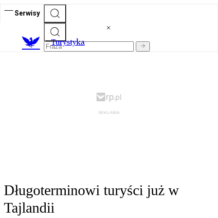
Serwisy
T
urystyka
Długoterminowi turyści już w
Tajlandii