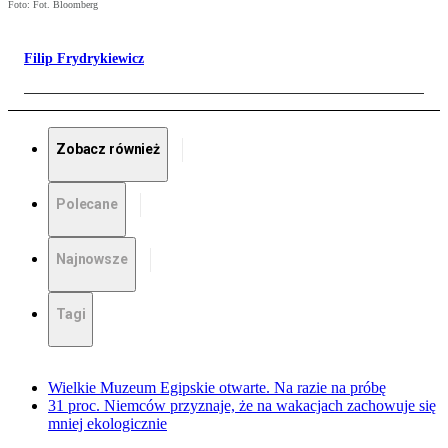
Foto: Fot. Bloomberg
Filip Frydrykiewicz
Zobacz również
Polecane
Najnowsze
Tagi
Wielkie Muzeum Egipskie otwarte. Na razie na próbę
31 proc. Niemców przyznaje, że na wakacjach zachowuje się
mniej ekologicznie