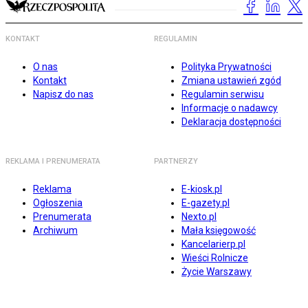
KONTAKT
REGULAMIN
O nas
Polityka Prywatności
Kontakt
Zmiana ustawień zgód
Napisz do nas
Regulamin serwisu
Informacje o nadawcy
Deklaracja dostępności
REKLAMA I PRENUMERATA
PARTNERZY
Reklama
E-kiosk.pl
Ogłoszenia
E-gazety.pl
Prenumerata
Nexto.pl
Archiwum
Mała księgowość
Kancelarierp.pl
Wieści Rolnicze
Życie Warszawy