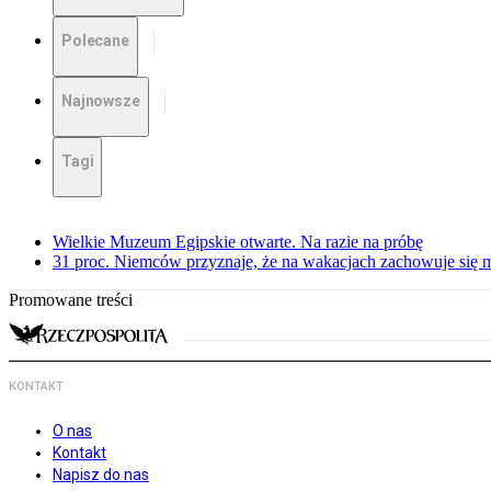
Polecane
Najnowsze
Tagi
Wielkie Muzeum Egipskie otwarte. Na razie na próbę
31 proc. Niemców przyznaje, że na wakacjach zachowuje się m
Promowane treści
KONTAKT
O nas
Kontakt
Napisz do nas