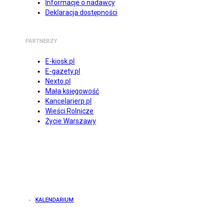
Informacje o nadawcy
Deklaracja dostępności
PARTNERZY
E-kiosk.pl
E-gazety.pl
Nexto.pl
Mała księgowość
Kancelarierp.pl
Wieści Rolnicze
Życie Warszawy
KALENDARIUM