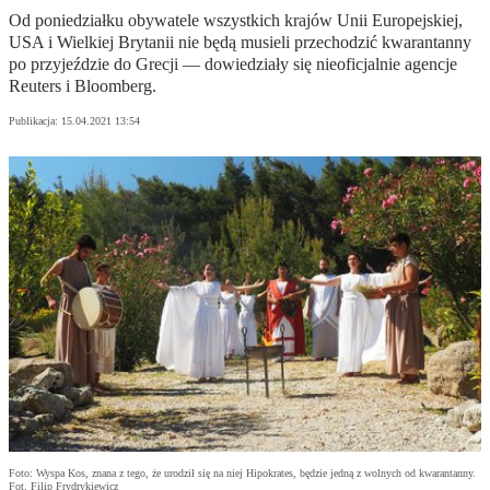
Od poniedziałku obywatele wszystkich krajów Unii Europejskiej,
USA i Wielkiej Brytanii nie będą musieli przechodzić kwarantanny
po przyjeździe do Grecji — dowiedziały się nieoficjalnie agencje
Reuters i Bloomberg.
Publikacja:
15.04.2021 13:54
Foto: Wyspa Kos, znana z tego, że urodził się na niej Hipokrates, będzie jedną z wolnych od kwarantanny.
Fot. Filip Frydrykiewicz