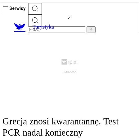
Serwisy
T
urystyka
Grecja znosi kwarantannę. Test
PCR nadal konieczny