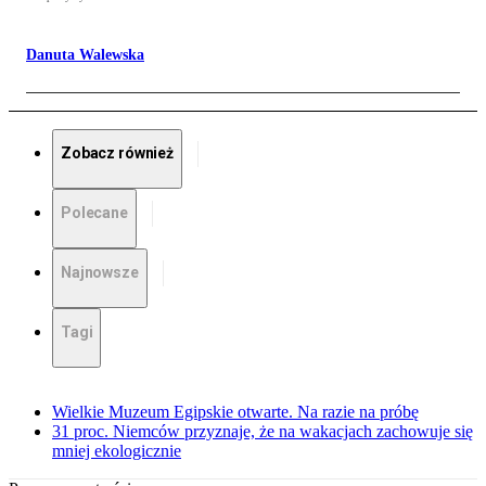
Danuta Walewska
Zobacz również
Polecane
Najnowsze
Tagi
Wielkie Muzeum Egipskie otwarte. Na razie na próbę
31 proc. Niemców przyznaje, że na wakacjach zachowuje się
mniej ekologicznie