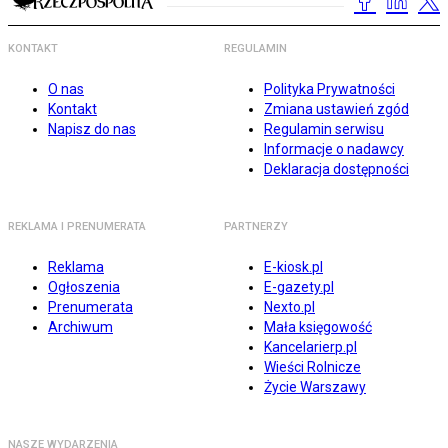
KONTAKT
REGULAMIN
O nas
Polityka Prywatności
Kontakt
Zmiana ustawień zgód
Napisz do nas
Regulamin serwisu
Informacje o nadawcy
Deklaracja dostępności
REKLAMA I PRENUMERATA
PARTNERZY
Reklama
E-kiosk.pl
Ogłoszenia
E-gazety.pl
Prenumerata
Nexto.pl
Archiwum
Mała księgowość
Kancelarierp.pl
Wieści Rolnicze
Życie Warszawy
NASZE WYDARZENIA