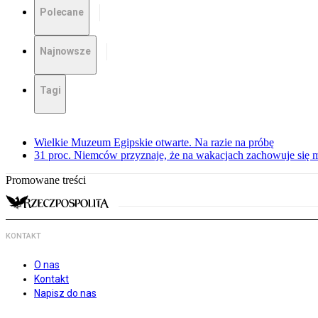
Polecane
Najnowsze
Tagi
Wielkie Muzeum Egipskie otwarte. Na razie na próbę
31 proc. Niemców przyznaje, że na wakacjach zachowuje się m
Promowane treści
KONTAKT
O nas
Kontakt
Napisz do nas