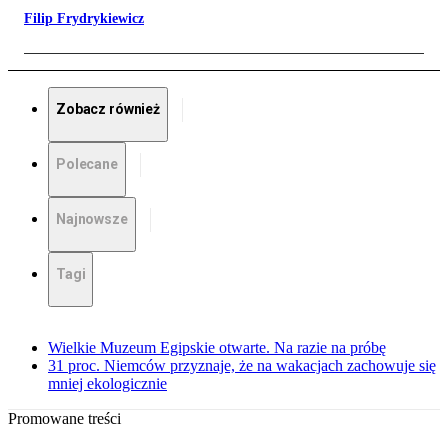
Filip Frydrykiewicz
Zobacz również
Polecane
Najnowsze
Tagi
Wielkie Muzeum Egipskie otwarte. Na razie na próbę
31 proc. Niemców przyznaje, że na wakacjach zachowuje się
mniej ekologicznie
Promowane treści