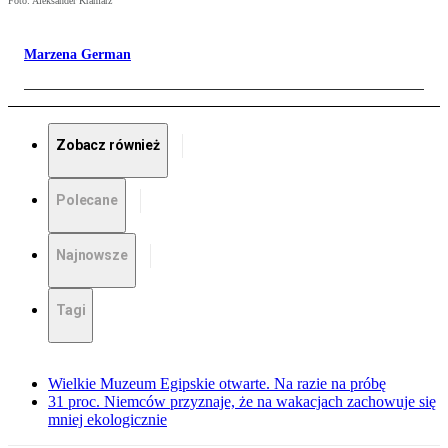
Foto: Aleksander Kramarz
Marzena German
Zobacz również
Polecane
Najnowsze
Tagi
Wielkie Muzeum Egipskie otwarte. Na razie na próbę
31 proc. Niemców przyznaje, że na wakacjach zachowuje się
mniej ekologicznie