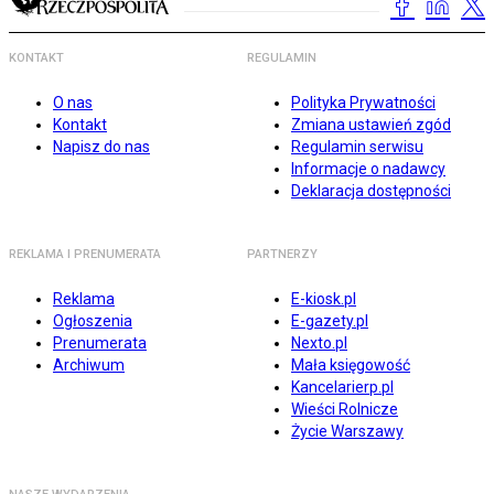
KONTAKT
REGULAMIN
O nas
Polityka Prywatności
Kontakt
Zmiana ustawień zgód
Napisz do nas
Regulamin serwisu
Informacje o nadawcy
Deklaracja dostępności
REKLAMA I PRENUMERATA
PARTNERZY
Reklama
E-kiosk.pl
Ogłoszenia
E-gazety.pl
Prenumerata
Nexto.pl
Archiwum
Mała księgowość
Kancelarierp.pl
Wieści Rolnicze
Życie Warszawy