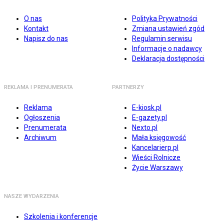
O nas
Polityka Prywatności
Kontakt
Zmiana ustawień zgód
Napisz do nas
Regulamin serwisu
Informacje o nadawcy
Deklaracja dostępności
REKLAMA I PRENUMERATA
PARTNERZY
Reklama
E-kiosk.pl
Ogłoszenia
E-gazety.pl
Prenumerata
Nexto.pl
Archiwum
Mała księgowość
Kancelarierp.pl
Wieści Rolnicze
Życie Warszawy
NASZE WYDARZENIA
Szkolenia i konferencje