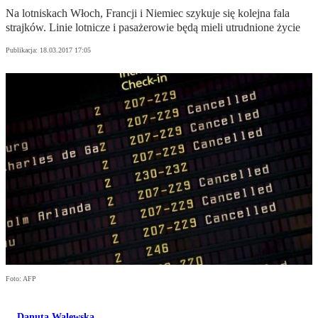
Na lotniskach Włoch, Francji i Niemiec szykuje się kolejna fala
strajków. Linie lotnicze i pasażerowie będą mieli utrudnione życie
Publikacja:
18.03.2017 17:05
Foto: AFP
Danuta Walewska