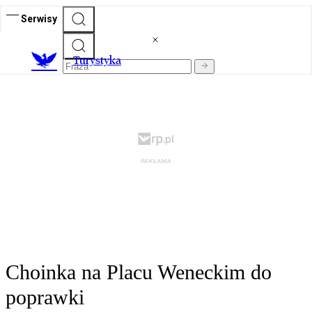
Serwisy
T
urystyka
Choinka na Placu Weneckim do
poprawki