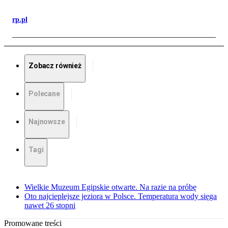
rp.pl
Zobacz również
Polecane
Najnowsze
Tagi
Wielkie Muzeum Egipskie otwarte. Na razie na próbę
Oto najcieplejsze jeziora w Polsce. Temperatura wody sięga
nawet 26 stopni
Promowane treści