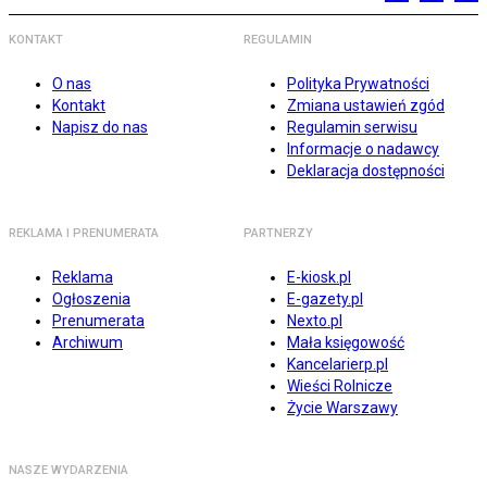
KONTAKT
REGULAMIN
O nas
Polityka Prywatności
Kontakt
Zmiana ustawień zgód
Napisz do nas
Regulamin serwisu
Informacje o nadawcy
Deklaracja dostępności
REKLAMA I PRENUMERATA
PARTNERZY
Reklama
E-kiosk.pl
Ogłoszenia
E-gazety.pl
Prenumerata
Nexto.pl
Archiwum
Mała księgowość
Kancelarierp.pl
Wieści Rolnicze
Życie Warszawy
NASZE WYDARZENIA