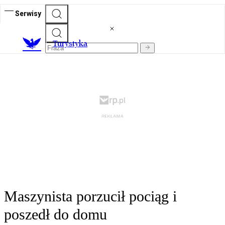
Serwisy
T
urystyka
Maszynista porzucił pociąg i
poszedł do domu