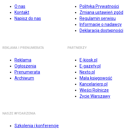
O nas
Polityka Prywatności
Kontakt
Zmiana ustawień zgód
Napisz do nas
Regulamin serwisu
Informacje o nadawcy
Deklaracja dostępności
REKLAMA I PRENUMERATA
PARTNERZY
Reklama
E-kiosk.pl
Ogłoszenia
E-gazety.pl
Prenumerata
Nexto.pl
Archiwum
Mała księgowość
Kancelarierp.pl
Wieści Rolnicze
Życie Warszawy
NASZE WYDARZENIA
Szkolenia i konferencje