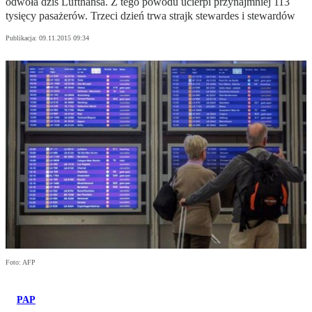
odwoła dziś Lufthansa. Z tego powodu ucierpi przynajmniej 113
tysięcy pasażerów. Trzeci dzień trwa strajk stewardes i stewardów
Publikacja:
09.11.2015 09:34
Foto: AFP
PAP