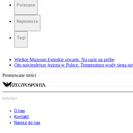
Polecane
Najnowsze
Tagi
Wielkie Muzeum Egipskie otwarte. Na razie na próbę
Oto najcieplejsze jeziora w Polsce. Temperatura wody sięga na
Promowane treści
KONTAKT
O nas
Kontakt
Napisz do nas