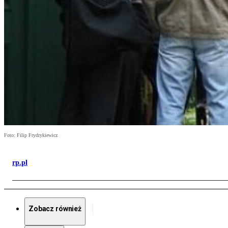
Foto: Filip Frydrykiewicz
rp.pl
Zobacz również