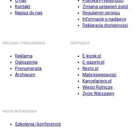
O nas
Polityka Prywatności
Kontakt
Zmiana ustawień zgód
Napisz do nas
Regulamin serwisu
Informacje o nadawcy
Deklaracja dostępności
REKLAMA I PRENUMERATA
PARTNERZY
Reklama
E-kiosk.pl
Ogłoszenia
E-gazety.pl
Prenumerata
Nexto.pl
Archiwum
Mała księgowość
Kancelarierp.pl
Wieści Rolnicze
Życie Warszawy
NASZE WYDARZENIA
Szkolenia i konferencje