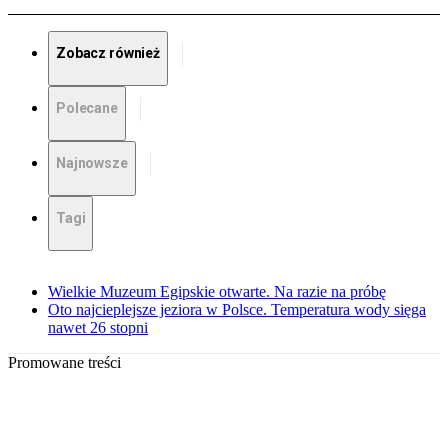
Zobacz również
Polecane
Najnowsze
Tagi
Wielkie Muzeum Egipskie otwarte. Na razie na próbę
Oto najcieplejsze jeziora w Polsce. Temperatura wody sięga
nawet 26 stopni
Promowane treści