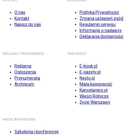
KONTAKT
REGULAMIN
O nas
Polityka Prywatności
Kontakt
Zmiana ustawień zgód
Napisz do nas
Regulamin serwisu
Informacje o nadawcy
Deklaracja dostępności
REKLAMA I PRENUMERATA
PARTNERZY
Reklama
E-kiosk.pl
Ogłoszenia
E-gazety.pl
Prenumerata
Nexto.pl
Archiwum
Mała księgowość
Kancelarierp.pl
Wieści Rolnicze
Życie Warszawy
NASZE WYDARZENIA
Szkolenia i konferencje