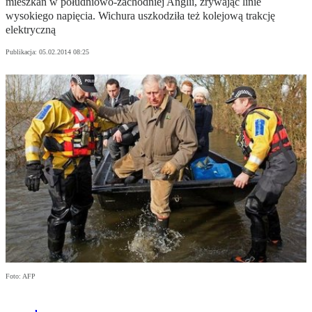
mieszkań w południowo-zachodniej Anglii, zrywając linie
wysokiego napięcia. Wichura uszkodziła też kolejową trakcję
elektryczną
Publikacja:
05.02.2014 08:25
Foto: AFP