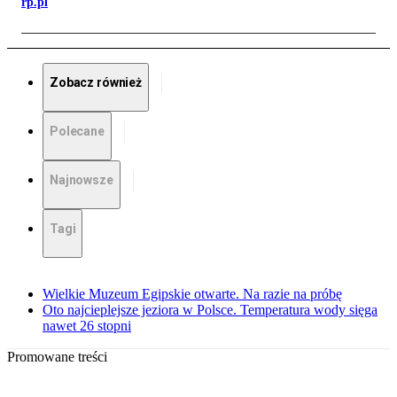
rp.pl
Zobacz również
Polecane
Najnowsze
Tagi
Wielkie Muzeum Egipskie otwarte. Na razie na próbę
Oto najcieplejsze jeziora w Polsce. Temperatura wody sięga
nawet 26 stopni
Promowane treści